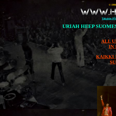
© 199
Takaisin PÃ
URIAH HEEP SUOMES
ALL U
IN 
KAIKKI
SU